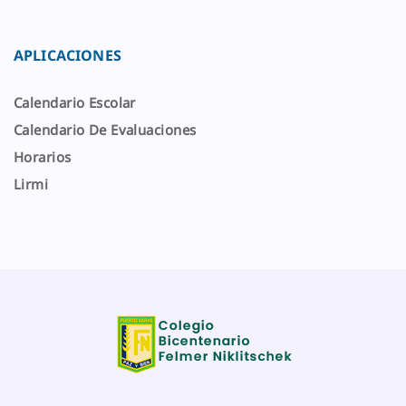
REDES SOCIALES
CONTACTO
Federico Errazuriz #01299
Puerto Varas - Chile
Casa Central: +56 65 2232582
+56 65 2232562
colegiofn@cfelmer.cl
Total visitas: 63414