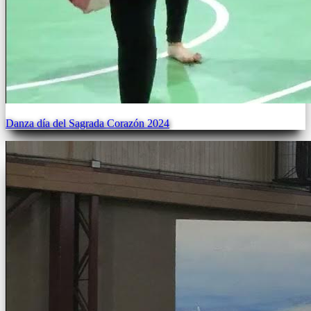
Danza día del Sagrada Corazón 2024