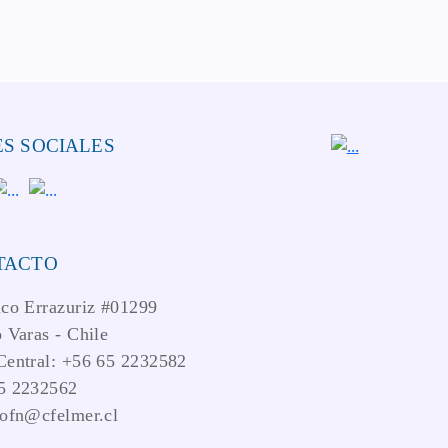
S SOCIALES
TACTO
ico Errazuriz #01299
 Varas - Chile
Central: +56 65 2232582
5 2232562
iofn@cfelmer.cl