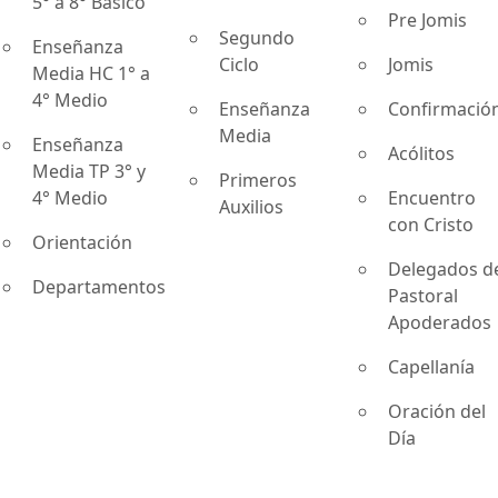
5° a 8° Básico
Pre Jomis
Segundo
Enseñanza
Ciclo
Jomis
Media HC 1° a
4° Medio
Enseñanza
Confirmació
Media
Enseñanza
Acólitos
Media TP 3° y
Primeros
4° Medio
Encuentro
Auxilios
con Cristo
Orientación
Delegados d
Departamentos
Pastoral
Apoderados
Capellanía
Oración del
Día