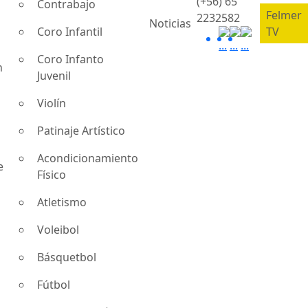
(+56) 65
Contrabajo
Felmer
2232582
Noticias
Coro Infantil
TV
Coro Infanto
n
Juvenil
Violín
Patinaje Artístico
Acondicionamiento
e
Físico
Atletismo
Voleibol
Básquetbol
Fútbol