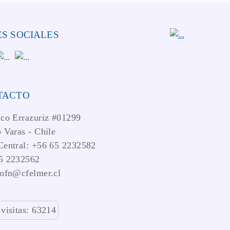
S SOCIALES
TACTO
ico Errazuriz #01299
 Varas - Chile
Central: +56 65 2232582
5 2232562
iofn@cfelmer.cl
 visitas: 63214