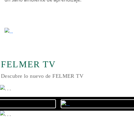
Religiosas Franciscanas Misioneras del Sagrado
Corazón.
El Colegio fue fundado en el año 1953, cumpliendo
actualmente 73 años dedicado a la formación integral
de niños y jóvenes de Puerto Varas y alrededores. En
un sano ambiente de aprendizaje.
FELMER TV
Descubre lo nuevo de FELMER TV