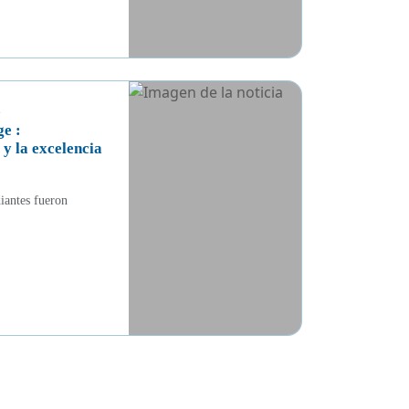
e
e :
y la excelencia
iantes fueron