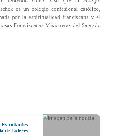
zar, teniendo como base que el colegio
schek es un colegio confesional católico,
mada por la espiritualidad franciscana y el
giosas Franciscanas Misioneras del Sagrado
e Estudiantes
da de Líderes