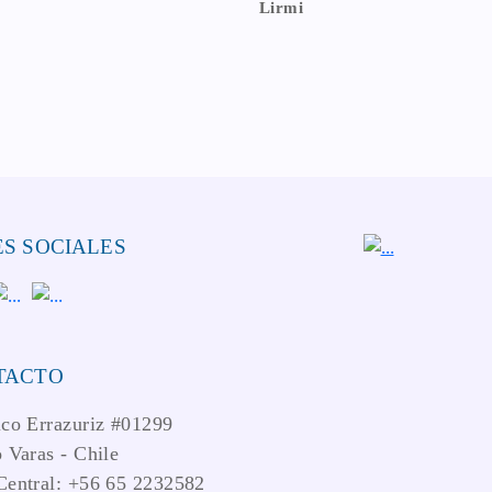
Lirmi
S SOCIALES
TACTO
ico Errazuriz #01299
 Varas - Chile
Central: +56 65 2232582