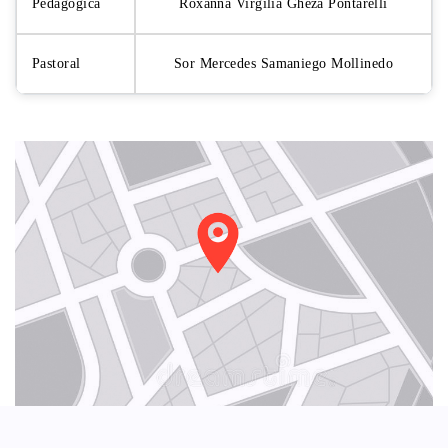
Pedagógica
Roxanna Virgilia Gheza Pontarelli
Pastoral
Sor Mercedes Samaniego Mollinedo